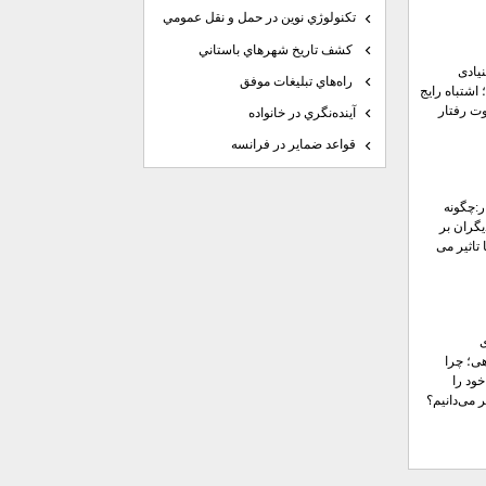
تكنولوژي نوين در حمل و نقل عمومي
كشف تاريخ شهرهاي باستاني
یادی
راه‌هاي تبليغات موفق
 اشتباه رایج
ت رفتار
آينده‌نگري در خانواده
قواعد ضماير در فرانسه
ر:چگونه
گران بر
 تاثیر می
ی؛ چرا
ود را
 می‌دانیم؟