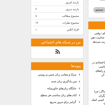
بازدید امروز
۰
بازدید دیروز
۲
مجموع مطالب
۸
مجموع نظرات
۱۲
افراد آنلاین
۱
‌ای؛ وقتی
جذابیت ذهن
ریب می‌دهد
من در شبكه هاي اجتماعي
اعتمادی در
پيوندها
اسی:
 راه‌های
مزايا و معايب زبان چيني و روسي
آن
سن يادگيري زبان جديد
جايگاه زبان‌هاي خاورميانه
اگر | چرا
كتاب‌هاي زبان مناسب هر سطح
گران
 کسی کمک
گرامر براي مرور سريع
؟