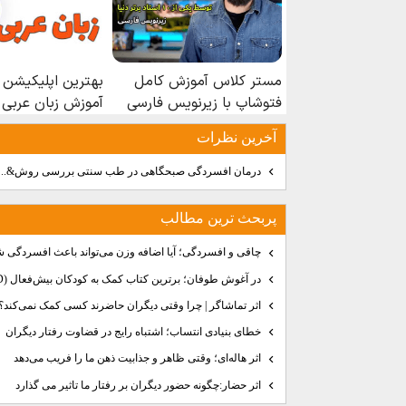
آخرين نظرات
درمان افسردگی صبحگاهی در طب سنتی بررسی روش&..
پربحث ترين مطالب
چاقی و افسردگی؛ آیا اضافه وزن می‌تواند باعث افسردگی ش
در آغوش طوفان؛ برترین کتاب کمک به کودکان بیش‌فعال (ADHD) برای والدین
اثر تماشاگر | چرا وقتی دیگران حاضرند کسی کمک نمی‌کند؟
خطای بنیادی انتساب؛ اشتباه رایج در قضاوت رفتار دیگران
اثر هاله‌ای؛ وقتی ظاهر و جذابیت ذهن ما را فریب می‌دهد
اثر حضار:چگونه حضور دیگران بر رفتار ما تاثیر می گذارد