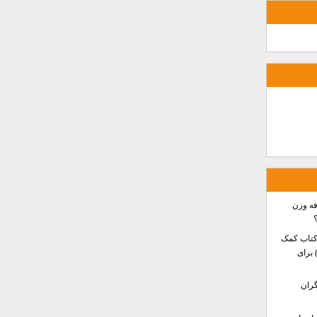
فه وزن
کتاب کمک
ه کودکان بیش‌فعال (ADHD) برای
گران