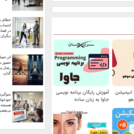
خطای بن
انتساب؛
در قضاو
دیگران
اثر حضا
حضور دی
رفتار ما
گذارد
سوگیری
خودخواه
همیشه خ
بی‌تقصیر