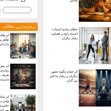
والدین
پربازديدترين مطالب
خطای بنیادی انتساب؛
اشتباه رایج در قضاوت
اثر هاله
رفتار دیگران
ظاهر و 
ما را ف
اثر بیش‌
روان‌شن
اثر حضار:چگونه حضور
تعریف و
دیگران بر رفتار ما تاثیر
مدیریت 
می گذارد
اثر تماش
وقتی دی
حاضرند
نمی‌کند