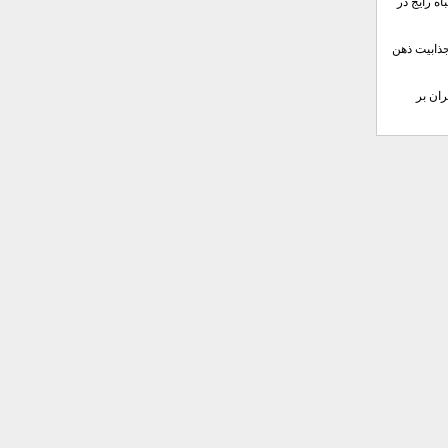
ه رایج در
جذابیت ذهن
ان بر