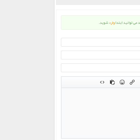
د می توانید ابتدا
وارد
شوید.