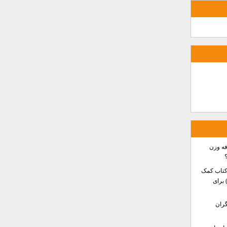
فه وزن
کتاب کمک
ه کودکان بیش‌فعال (ADHD) برای
گران