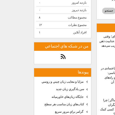
بازدید امروز
۰
بازدید دیروز
۰
مجموع مطالب
۸
مجموع نظرات
۱۲
افراد آنلاین
۱
‌ای؛ وقتی
جذابیت ذهن
ریب می‌دهد
من در شبكه هاي اجتماعي
اعتمادی در
پيوندها
اسی:
 راه‌های
مزايا و معايب زبان چيني و روسي
آن
سن يادگيري زبان جديد
جايگاه زبان‌هاي خاورميانه
اگر | چرا
كتاب‌هاي زبان مناسب هر سطح
گران
 کسی کمک
گرامر براي مرور سريع
؟