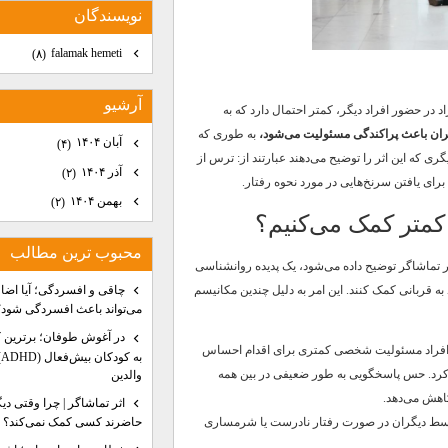
نويسندگان
falamak hemeti
(۸)
آرشيو
د در حضور افراد دیگر، کمتر احتمال دارد که به
ان باعث پراکندگی مسئولیت می‌شود،
به طوری که
آبان ۱۴۰۴
(۴)
 که این اثر را توضیح می‌دهند عبارتند از: ترس از
آذر ۱۴۰۴
(۲)
ای یافتن سرنخ‌هایی در مورد نحوه رفتار.
بهمن ۱۴۰۴
(۲)
کمتر کمک می‌کنیم؟
محبوب ترين مطالب
ثر تماشاگر توضیح داده می‌شود، یک پدیده روانشناسی
به قربانی کمک کنند. این امر به دلیل چندین مکانیسم
چاقی و افسردگی؛ آیا اضا
می‌تواند باعث افسردگی شود؟
در آغوش طوفان؛ برترین 
 افراد مسئولیت شخصی کمتری برای اقدام احساس
ب
رد. حس پاسخگویی به طور ضعیفی در بین همه
والدین
اهش می‌دهد.
اثر تماشاگر | چرا وقتی دی
حاضرند کسی کمک نمی‌کند؟
ط دیگران در صورت رفتار نادرست یا شرمساری