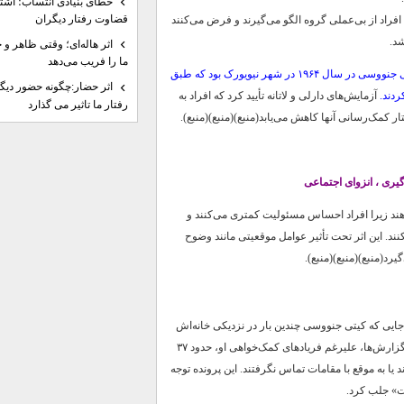
خطای بنیادی انتساب؛ اشتبا
قضاوت رفتار دیگران
فراد از بی‌عملی گروه الگو می‌گیرند و فرض می‌کنند
د.
اثر هاله‌ای؛ وقتی ظاهر و 
ما را فریب می‌دهد
مورد کلاسیکی که توجه را به پدیده تماشاگر جلب کرد، قتل کیتی جنووسی در سال ۱۹۶۴ در شهر نیویورک بود که طبق
اثر حضار:چگونه حضور دیگر
ردند.
آزمایش‌های دارلی و لاتانه تأیید کرد که افراد به
رفتار ما تاثیر می گذارد
ار کمک‌رسانی آنها کاهش می‌یابد(منبع)(منبع)(منبع).
یری ، انزوای اجتماعی
ند زیرا افراد احساس مسئولیت کمتری می‌کنند و
نند. این اثر تحت تأثیر عوامل موقعیتی مانند وضوح
د(منبع)(منبع)(منبع).
جایی که کیتی جنووسی چندین بار در نزدیکی خانه‌اش
در شهر نیویورک مورد اصابت چاقو قرار گرفت. طبق گزارش‌ها، علیرغم فریادهای کمک‌خواهی او، حدود ۳۷
د یا به موقع با مقامات تماس نگرفتند. این پرونده توجه
ت» جلب کرد.