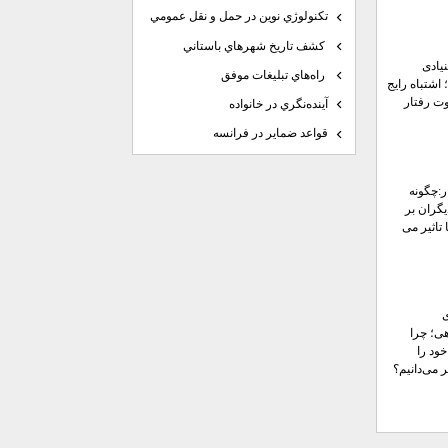
تكنولوژي نوين در حمل و نقل عمومي
كشف تاريخ شهرهاي باستاني
یادی
راه‌هاي تبليغات موفق
 اشتباه رایج
ت رفتار
آينده‌نگري در خانواده
قواعد ضماير در فرانسه
ر:چگونه
گران بر
 تاثیر می
ی؛ چرا
ود را
 می‌دانیم؟