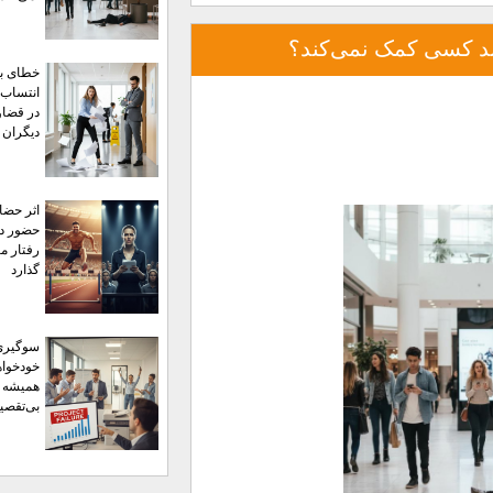
رند کسی کمک نمی‌کند؟
خطای بن
انتساب؛
در قضاو
دیگران
اثر حضا
حضور دی
رفتار ما
گذارد
سوگیری
خودخواه
همیشه خ
بی‌تقصیر