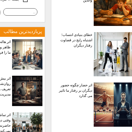
والدین
پربازديدترين مطالب
خطای بنیادی انتساب؛
اشتباه رایج در قضاوت
اثر هاله
رفتار دیگران
ظاهر و 
ما را ف
اثر بیش‌
روان‌شن
اثر حضار:چگونه حضور
تعریف و
دیگران بر رفتار ما تاثیر
مدیریت 
می گذارد
اثر تماش
وقتی دی
حاضرند
نمی‌کند