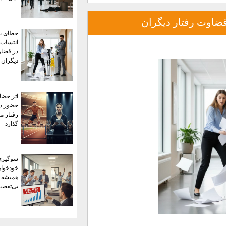
قضاوت رفتار دیگران
خطای بن
انتساب؛
در قضاو
دیگران
اثر حضا
حضور دی
رفتار ما
گذارد
سوگیری
خودخواه
همیشه خ
بی‌تقصیر