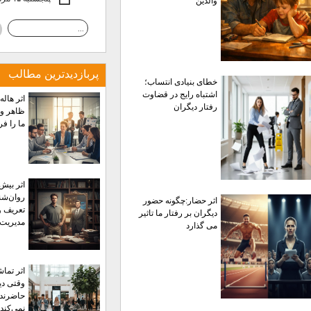
والدین
پربازديدترين مطالب
خطای بنیادی انتساب؛
اشتباه رایج در قضاوت
اثر هاله
رفتار دیگران
ظاهر و 
ما را ف
اثر بیش‌
روان‌شن
اثر حضار:چگونه حضور
تعریف و
دیگران بر رفتار ما تاثیر
مدیریت 
می گذارد
اثر تماش
وقتی دی
حاضرند
نمی‌کند