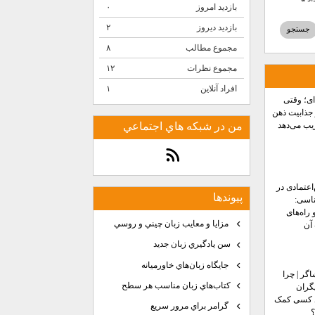
بازدید امروز
۰
بازدید دیروز
۲
مجموع مطالب
۸
مجموع نظرات
۱۲
افراد آنلاین
۱
‌ای؛ وقتی
جذابیت ذهن
ریب می‌دهد
من در شبكه هاي اجتماعي
اعتمادی در
پيوندها
اسی:
 راه‌های
مزايا و معايب زبان چيني و روسي
آن
سن يادگيري زبان جديد
جايگاه زبان‌هاي خاورميانه
اگر | چرا
كتاب‌هاي زبان مناسب هر سطح
گران
 کسی کمک
گرامر براي مرور سريع
؟