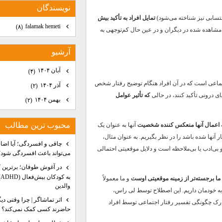
نويسندگان
انتسابی نیز شناخته می‌شود)
تمایل افراد به تأکید بیش
falamak hemeti
(۸)
مشاهده شده در دیگران و در عین حال کم‌توجهی به
آرشيو
آبان ۱۴۰۴
(۴)
ماعی است که در آن افراد هنگام توضیح رفتار شخص
آذر ۱۴۰۴
(۲)
ای درونی تأکید کنند، در حالی
که تأثیر عوامل
بهمن ۱۴۰۴
(۲)
محبوب ترين مطالب
اعمال آنها منعکس کننده شخصیت
آنها به عنوان یک
ها شده باشد را در نظر بگیریم. به عنوان مثال،
چاقی و افسردگی؛ آیا اضا
 بی‌ادب یا بی‌ملاحظه است و دلایل موقعیتی احتمالی
می‌تواند باعث افسردگی شود؟
در آغوش طوفان؛ برترین 
ب
ما برجسته‌تر از زمینه موقعیتی اوست
و ما معمولاً
والدین
ه خودمان داریم. این اصطلاح توسط لی راس،
اثر تماشاگر | چرا وقتی دی
رک چگونگی تفسیر رفتار اجتماعی توسط افراد
حاضرند کسی کمک نمی‌کند؟