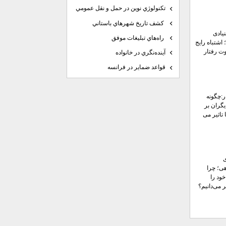
تكنولوژي نوين در حمل و نقل عمومي
كشف تاريخ شهرهاي باستاني
یادی
راه‌هاي تبليغات موفق
 اشتباه رایج
ت رفتار
آينده‌نگري در خانواده
قواعد ضماير در فرانسه
ر:چگونه
گران بر
 تاثیر می
ی؛ چرا
ود را
 می‌دانیم؟