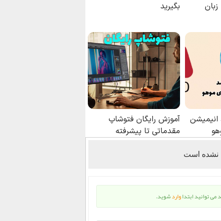
 نشده است
د می توانید ابتدا
وارد
شوید.