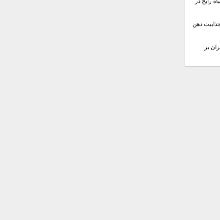
ه رایج در
جذابیت ذهن
ان بر