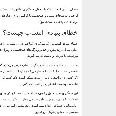
خطای بنیادی انتساب (که با نام‌های سوگیری تطابق یا اثر بیش‌
از حد بر توضیحات مبتنی بر شخصیت یا گرایش
برای رفتارهای 
توضیحات موقعیتی است(منبع).
خطای بنیادی انتساب چیست؟
خطای بنیادی انتساب، یک سوگیری شناختی در روانشناسی اجت
دیگر، تمایل دارند
بیش از حد بر ویژگی‌های شخصیتی
یا ویژگی‌ه
موقعیتی یا خارجی را دست کم می‌گیرند.
به عبارت دیگر، هنگام مشاهده دیگران،
اغلب فرض می‌کنیم که 
شخص است، نه اینکه شرایط خارجی که ممکن است باعث رفتار آن
اگر کسی در ترافیک راه ما را ببندد، ممکن است فکر کنیم که او
مانند یک وضعیت اضطراری را نادیده می‌گیریم.
این سوگیری به این دلیل رخ می‌دهد
که فرد از نظر ادراکی
برای 
اطلاعات کمتری در مورد عوامل خارجی مؤثر بر دیگران نسبت ب
روانشناس اجتماعی، ابداع شده است و یک مفهوم اساسی در د
محسوب می‌شود(منبع)(منبع)(منبع).