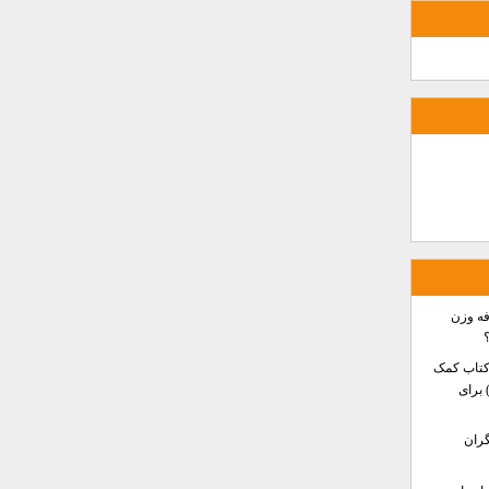
فه وزن
کتاب کمک
ه کودکان بیش‌فعال (ADHD) برای
گران