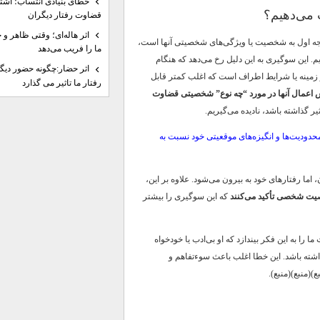
خطای بنیادی انتساب؛ اشتبا
 می‌دهیم؟
قضاوت رفتار دیگران
اثر هاله‌ای؛ وقتی ظاهر و 
رجه اول به شخصیت یا ویژگی‌های شخصیتی آنها است،
ما را فریب می‌دهد
. این سوگیری به این دلیل رخ می‌دهد که هنگام
اثر حضار:چگونه حضور دیگر
از زمینه یا شرایط اطراف است که اغلب کمتر قابل
رفتار ما تاثیر می گذارد
 اعمال آنها در مورد “چه نوع” شخصیتی قضاوت
ر گذاشته باشد، نادیده می‌گیریم.
حدودیت‌ها و انگیزه‌های موقعیتی خود نسبت به
ما رفتارهای خود به بیرون می‌شود. علاوه بر این،
صیت شخصی تأکید می‌کنند
که این سوگیری را بیشتر
 به این فکر بیندازد که او بی‌ادب یا خودخواه
شته باشد. این خطا اغلب باعث سوءتفاهم و
(منبع)(منبع).