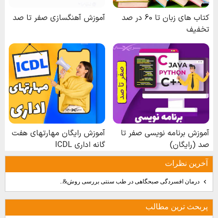
آخرين نظرات
درمان افسردگی صبحگاهی در طب سنتی بررسی روش&..
پربحث ترين مطالب