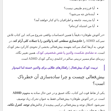
آیا فرزندم طبیعی نیست؟
آینده‌اش چه می‌شود؟
آیا مدرسه، جامعه و اطرافیان با او کنار خواهند آمد؟
آیا من اشتباه کرده‌ام؟
«در آغوش طوفان» دقیقاً با همین احساسات واقعی شروع می‌کند. این کتاب تلاش
نمی‌کند ADHD را
عادی‌سازیِ سطحی کند یا والدین را با جملات کلی آرام کند.
در
عوض، به آن‌ها کمک می‌کند بفهمند بیش‌فعالی بخشی از نحوه‌ی کارکرد مغز کودک
است،
نه نشانه‌ی شکست والدین یا نقص شخصیتی کودک.
همین تغییر نگاه،
زیربنای تمام مسیر تربیتی سالم در ادامه‌ی زندگی کودک ADHD است.
تربیت کودک بیش‌فعال | راهکارهای طلایی برای والدین خسته اما امیدوار
بیش‌فعالی چیست و چرا ساده‌سازی آن خطرناک
است؟
یکی از نقاط قوت این کتاب، نگاه عمیق و در عین حال ساده به مفهوم
ADHD
است. در «در آغوش طوفان» بیش‌فعالی فقط به عنوان تحرک زیاد توصیف
نمی‌شود. اختلال توجه و بیش‌فعالی ترکیبی پیچیده از چالش‌های
توجه، کنترل تکانه،
تنظیم هیجان و برنامه‌ریزی ذهنی
است.