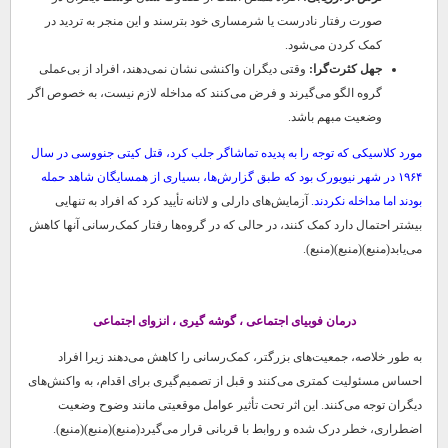
صورت رفتار نادرست یا شرمساری خود بترسند و این منجر به تردید در
کمک کردن می‌شود.
جهل کثرت‌گرا:
وقتی دیگران واکنشی نشان نمی‌دهند، افراد از بی‌عملی
گروه الگو می‌گیرند و فرض می‌کنند که مداخله لازم نیست، به خصوص اگر
وضعیت مبهم باشد.
مورد کلاسیکی که توجه را به پدیده تماشاگر جلب کرد، قتل کیتی جنووسی در سال
۱۹۶۴ در شهر نیویورک بود که طبق گزارش‌ها، بسیاری از همسایگان شاهد حمله
بودند اما مداخله نکردند.
آزمایش‌های دارلی و لاتانه تأیید کرد که افراد به تنهایی
بیشتر احتمال دارد کمک کنند، در حالی که در گروه‌ها رفتار کمک‌رسانی آنها کاهش
می‌یابد(منبع)(منبع)(منبع).
درمان فوبیای اجتماعی ، گوشه گیری ، انزوای اجتماعی
به طور خلاصه، جمعیت‌های بزرگتر، کمک‌رسانی را کاهش می‌دهند زیرا افراد
احساس مسئولیت کمتری می‌کنند و قبل از تصمیم‌گیری برای اقدام، به واکنش‌های
دیگران توجه می‌کنند. این اثر تحت تأثیر عوامل موقعیتی مانند وضوح وضعیت
اضطراری، خطر درک شده و روابط با قربانی قرار می‌گیرد(منبع)(منبع)(منبع).