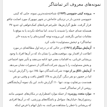
نمونه‌های معروف اثر تماشاگر
پرونده کیتی جنووسی (۱۹۶۴):
شناخته‌شده‌ترین نمونه، جایی که کیتی
جنووسی چندین بار در نزدیکی خانه‌اش در شهر نیویورک مورد اصابت چاقو
قرار گرفت. طبق گزارش‌ها، علیرغم فریادهای کمک‌خواهی او، حدود ۳۷
همسایه صدای حمله را شنیدند یا دیدند، اما مداخله نکردند یا به موقع با
مقامات تماس نگرفتند. این پرونده توجه گسترده‌ای را به پدیده «اثر
تماشاگر» و «پخش مسئولیت» جلب کرد.
آزمایش میلگرام (۱۹۶۱):
در حالی که در درجه اول مطالعه‌ای در مورد
اطاعت از اقتدار بود، موقعیت‌هایی را نشان داد که در آن‌ها افراد با وجود
پریشانی قربانی، به اقدامات مضر خود ادامه می‌دهند و تأثیر نفوذ اجتماعی
و پخش مسئولیت را با پیروی شرکت‌کنندگان از دستورات نشان می‌دهد.
آزمایش «اتاق پر از دود»:
شرکت‌کنندگان تنها، ۷۵٪ دود را گزارش کردند؛
اما در حضور دو نفر دیگر، گزارش به ۳۸٪ کاهش یافت و وقتی دو نفرِ
همدست بی‌تفاوت بودند، تنها ۱۰٪ گزارش دادند. این یک نمونه آزمایشگاهی
روشن از اثر تماشاگر است.
موارد متعدد روزمره:
از جمله موارد اضطراری در مکان‌های عمومی مانند
رستوران‌ها، خیابان‌ها، سواحل و باشگاه‌های ورزشی، که در آن‌ها افرادی
که پریشانی یا خطر را مشاهده می‌کنند، به دلیل ابهام یا فرض اینکه