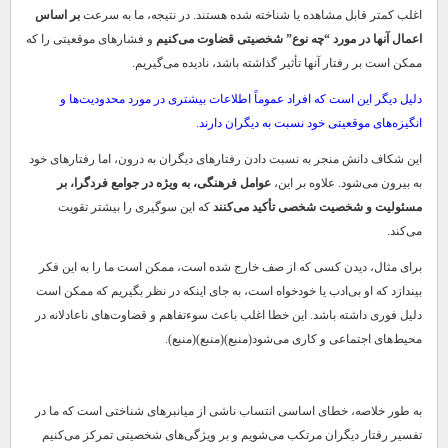
اغلب کمتر قابل مشاهده یا شناخته شده هستند. در نتیجه، ما به سرعت
بر اساس
اعمال آنها در مورد “چه نوع” شخصیتی قضاوت می‌کنیم
و فشارهای موقعیتی را که
ممکن است بر رفتار آنها تأثیر گذاشته باشد، نادیده می‌گیریم.
دلیل دیگر این است که افراد عموماً اطلاعات بیشتری در مورد محدودیت‌ها و
انگیزه‌های موقعیتی خود نسبت به دیگران دارند.
این شکاف دانش منجر به نسبت دادن رفتارهای دیگران به درون، اما رفتارهای خود
به بیرون می‌شود. علاوه بر این،
عوامل فرهنگی، به ویژه در جوامع فردگرا، بر
مسئولیت و شخصیت شخصی تأکید می‌کنند
که این سوگیری را بیشتر تقویت
می‌کند.
برای مثال، دیدن کسی که از صف خارج شده است، ممکن است ما را به این فکر
بیندازد که او بی‌ادب یا خودخواه است، به جای اینکه در نظر بگیریم که ممکن است
دلیل فوری داشته باشد. این خطا اغلب باعث سوءتفاهم و قضاوت‌های ناعادلانه در
محیط‌های اجتماعی و کاری می‌شود(منبع)(منبع)(منبع).
به طور خلاصه، خطای اساسی انتساب ناشی از میانبرهای شناختی است که ما در
تفسیر رفتار دیگران مرتکب می‌شویم و بر ویژگی‌های شخصیتی تمرکز می‌کنیم