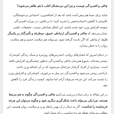
چاقی و افسردگی چیست و چرا این دو مشکل اغلب با هم ظاهر می‌شوند؟
شاید برای شما هم پیش آمده باشد که بعد از اضافه‌وزن، احساس بی‌حوصلگی،
ناامیدی یا کاهش اعتمادبه‌نفس را تجربه کنید؛ یا برعکس، در دوران افسردگی
متوجه افزایش وزن خود شده باشید. این اتفاق تصادفی نیست. تحقیقات علمی
نشان می‌دهد که
چاقی و افسردگی ارتباطی عمیق، دوطرفه و تأثیرگذار بر یکدیگر
دارند
؛ ارتباطی که اگر نادیده گرفته شود، می‌تواند هم سلامت جسم و هم سلامت
روان را به خطر بیندازد.
در دنیای امروز که فشارهای روانی، استرس‌های روزمره و سبک زندگی کم‌تحرک
بیشتر شده‌اند، شیوع هم‌زمان چاقی و افسردگی به‌طور چشمگیری افزایش یافته
است. بسیاری از افراد گرفتار چرخه‌ای می‌شوند که در آن اضافه وزن باعث
ناراحتی روحی می‌شود و افسردگی نیز میل به پرخوری، کم‌تحرکی و افزایش وزن
را تشدید می‌کند. این چرخه می‌تواند آرام، اما مداوم، کیفیت زندگی فرد را کاهش
دهد.
در این مقاله به زبان ساده بررسی می‌کنیم
چاقی و افسردگی چگونه به هم مرتبط
هستند، چرا یکی می‌تواند باعث شکل‌گیری دیگری شود و چگونه می‌توان این چرخه
فرساینده را شکست
. اگر به دنبال درک بهتر رابطه وزن و سلامت روان هستید، این
مطلب می‌تواند نقطه شروع مناسبی برای شما باشد.