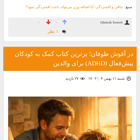
منبع :
چاقی و افسردگی؛ آیا اضافه وزن می‌تواند باعث افسردگی شود؟
falamak hemeti
۰
۰
۱ نظر
در آغوش طوفان؛ برترین کتاب کمک به کودکان
بیش‌فعال (ADHD) برای والدین
شنبه ۱۱ بهمن ۰۴ | ۱۷:۰۲
۲۷ بازديد