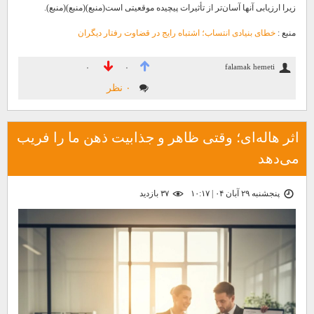
زیرا ارزیابی آنها آسان‌تر از تأثیرات پیچیده موقعیتی است(منبع)(منبع)(منبع).
منبع :
خطای بنیادی انتساب؛ اشتباه رایج در قضاوت رفتار دیگران
falamak hemeti
۰
۰
۰ نظر
اثر هاله‌ای؛ وقتی ظاهر و جذابیت ذهن ما را فریب
می‌دهد
پنجشنبه ۲۹ آبان ۰۴ | ۱۰:۱۷
۳۷ بازديد