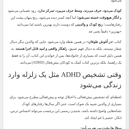
می‌شود.
کودک می‌دود، حرف می‌زند، وسط حرف می‌پرد،
تمرکز ندارد
، زود عصبانی می‌شود
و
انگار هیچ‌وقت خسته نمی‌شود؛
اما آنچه کمتر دیده می‌شود، رنج پنهان پشت این
رفتارهاست؛
رنج کودک و والدینی
که دوست دارند بهترین باشند اما نمی‌دانند
«بهترین» دقیقاً یعنی چه.
کتاب «
در آغوش طوفان
» در همین نقطه وارد می‌شود. جایی که والدین دیگر دنبال
شعار نیستند، بلکه به دنبال فهم عمیق،
راهکار واقعی و امید قابل اجرا هستند
. به
همین دلیل است که بسیاری از خانواده‌ها، پس از خواندن این کتاب، آن را نه فقط
یک راهنما، بلکه برترین کتاب کمک به کودکان بیش‌فعال (ADHD) می‌دانند.
وقتی تشخیص ADHD مثل یک زلزله وارد
زندگی می‌شود
لحظه‌ای که تشخیص بیش‌فعالی یا اختلال توجه و بیش‌فعالی مطرح می‌شود، برای
بسیاری از والدین شبیه یک شوک است. حتی اگر سال‌ها رفتارهای کودک
نشانه‌هایی واضح داشته باشد، شنیدن رسمی این برچسب می‌تواند احساس ترس،
انکار، خشم یا غم ایجاد کند.
سؤال‌ها پشت سر هم می‌آیند: