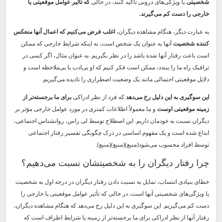
شخصیتی
یا ویژگی‌های درونی تأکید کنند، در حالی
که تأثیر عوامل موقعیتی یا
خارجی را دست کم می‌گیرند.
به عبارت دیگر، هنگام مشاهده دیگران،
اغلب فرض می‌کنیم که اعمال آنها منعکس
کننده شخصیت
آنها به عنوان یک شخص است، نه اینکه شرایط خارجی که ممکن
است باعث رفتار آنها شده باشد را در نظر بگیریم. به عنوان مثال، اگر کسی در
ترافیک راه ما را ببندد، ممکن است فکر کنیم که او بی‌ادب یا بی‌ملاحظه است و
دلایل موقعیتی احتمالی مانند یک وضعیت اضطراری را نادیده می‌گیریم.
این سوگیری به این دلیل رخ می‌دهد
که فرد از نظر ادراکی
برای ما برجسته‌تر از
زمینه موقعیتی اوست
و ما معمولاً اطلاعات کمتری در مورد عوامل خارجی مؤثر بر
دیگران نسبت به خودمان داریم. این اصطلاح توسط لی راس، روانشناس اجتماعی،
ابداع شده است و یک مفهوم اساسی در درک چگونگی تفسیر رفتار اجتماعی
توسط افراد محسوب می‌شود(منبع)(منبع)(منبع).
چرا رفتار دیگران را به شخصیتشان نسبت می‌دهیم؟
خطای بنیادی انتساب، تمایل به نسبت دادن رفتار دیگران در درجه اول به شخصیت
یا ویژگی‌های شخصیتی آنها است، در حالی که تأثیر عوامل موقعیتی یا خارجی را
دست کم می‌گیریم. این سوگیری به این دلیل رخ می‌دهد که هنگام مشاهده دیگران،
رفتار آنها از نظر ادراکی برای ما برجسته‌تر از زمینه یا شرایط اطراف است که