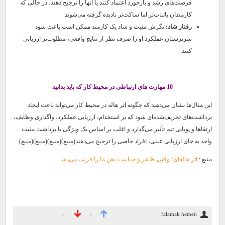
فرصت‌های رشد و بازخورد اعتماد کنند یا آنها را ترجیح دهند، در حالی که
کارمندان باثبات‌تر اما ساکت‌تر نادیده گرفته می‌شوند.
رفتار شاد:
نگرش مثبت و شاد یک کارمند ممکن است باعث شود
سرپرستان عملکرد او را صرف نظر از نتایج واقعی، مطلوب‌تر ارزیابی
کنند.
10 مهارت های ارتباطی در محیط کار که باید بدانید
این مثال‌ها نشان می‌دهند که چگونه اثر هاله در محیط کار می‌تواند باعث ایجاد
برداشت‌های تحریف‌شده‌ای شود که بر استخدام، ارزیابی عملکرد، واگذاری وظایف،
ارتقاها و پویایی تیم تأثیر می‌گذارد و اغلب بر اساس یک ویژگی یا برداشت مثبت
واحد به جای ارزیابی عینی، افراد خاصی را ترجیح می‌دهند(منبع)(منبع)(منبع)(منبع).
منبع :
اثر هاله‌ای؛ وقتی ظاهر و جذابیت ذهن ما را فریب می‌دهد
falamak hemeti
۰
۰