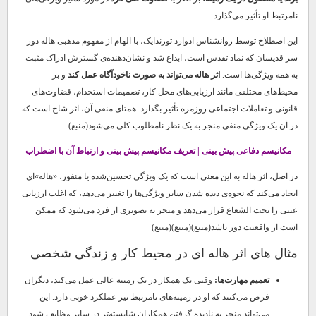
نامرتبط او تأثیر می‌گذارد.
این اصطلاح توسط روانشناس ادوارد تورندایک، با الهام از مفهوم مذهبی هاله دور
سر قدیسان که نماد تقدس است، ابداع شد و نشان‌دهنده‌ی گسترش ادراک مثبت
به همه ویژگی‌ها است.
اثر هاله می‌تواند به صورت ناخودآگاه عمل کند
و بر
محیط‌های مختلفی مانند ارزیابی‌های محل کار، تصمیمات استخدام، قضاوت‌های
قانونی و تعاملات اجتماعی روزمره تأثیر بگذارد. همتای منفی آن، اثر شاخ است که
در آن یک ویژگی منفی منجر به یک نظر نامطلوب کلی می‌شود(منبع).
مکانیسم دفاعی پیش بینی | تعریف مکانیسم پیش بینی و ارتباط آن با اضطراب
در اصل، اثر هاله به این معنی است که یک ویژگی تحسین‌شده یا منفور، «هاله»‌ای
ایجاد می‌کند که نحوه‌ی دیده شدن سایر ویژگی‌ها را تغییر می‌دهد، که اغلب ارزیابی
عینی را تحت الشعاع قرار می‌دهد و منجر به تصویری از فرد می‌شود که ممکن
است از واقعیت دور باشد(منبع)(منبع)(منبع)
مثال های اثر هاله ای در محیط کار و زندگی شخصی
تعمیم مهارت‌ها:
وقتی یک همکار در یک زمینه عالی عمل می‌کند، دیگران
فرض می‌کنند که او در زمینه‌های نامرتبط نیز عملکرد خوبی دارد. این
می‌تواند منجر به نادیده گرفتن همکاران شایسته‌تر در سایر وظایف شود.